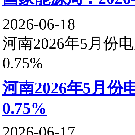
2026-06-18
河南2026年5月
0.75%
河南2026年5月
0.75%
2026-06-17