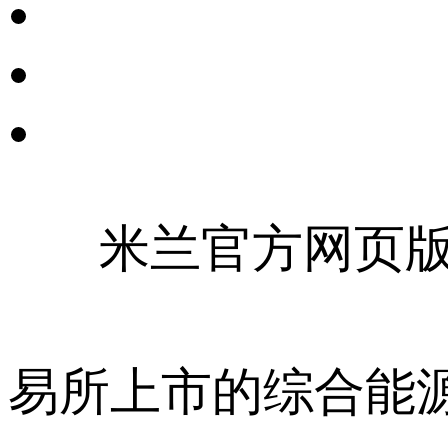
米兰官方网页版-米
易所上市的综合能