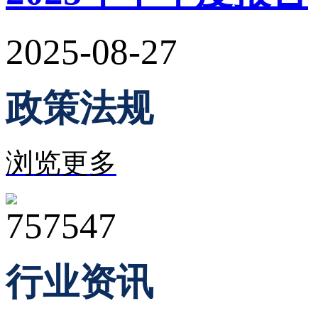
2025-08-27
政策法规
浏览更多
行业资讯