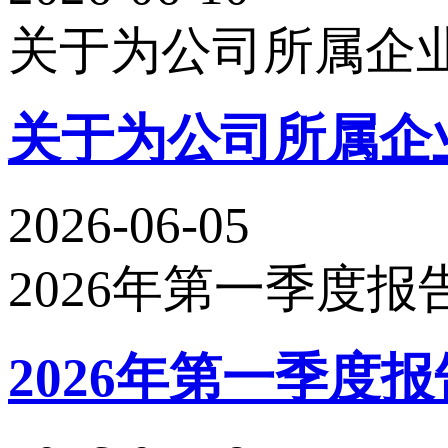
关于为公司所属企
关于为公司所属企
2026-06-05
2026年第一季度报
2026年第一季度报