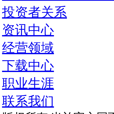
投资者关系
资讯中心
经营领域
下载中心
职业生涯
联系我们