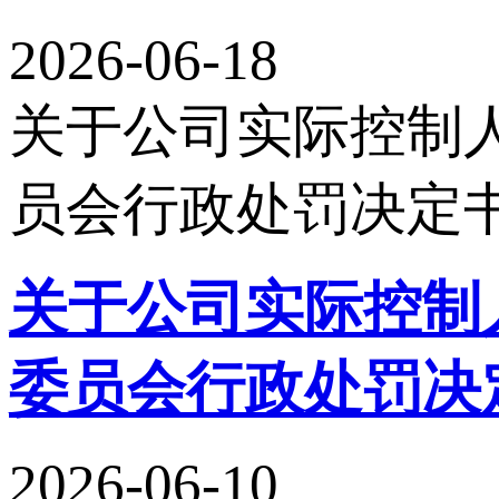
2026-06-18
关于公司实际控制
员会行政处罚决定
关于公司实际控制
委员会行政处罚决
2026-06-10