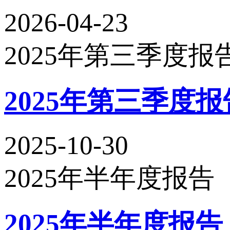
2026-04-23
2025年第三季度报
2025年第三季度报
2025-10-30
2025年半年度报告
2025年半年度报告