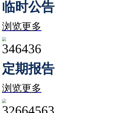
临时公告
浏览更多
定期报告
浏览更多