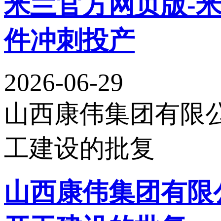
米兰官方网页版-米
件冲刺投产
2026-06-29
山西康伟集团有限
工建设的批复
山西康伟集团有限