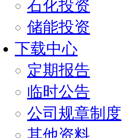
石化投资
储能投资
下载中心
定期报告
临时公告
公司规章制度
其他资料